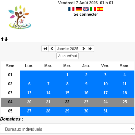
Vendredi 7 Août 2026
01
h
01
Se connecter
Janvier 2025
Aujourd'hui
Sem
Lun.
Mar.
Mer.
Jeu.
Ven.
Sam.
01
1
2
3
4
02
6
7
8
9
10
11
03
13
14
15
16
17
18
04
20
21
23
24
25
22
05
27
28
29
30
31
Domaines :