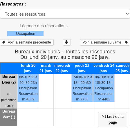
Ressources :
Légende des réservations
Occupation
   Voir la semaine précédente 
 Voir la semaine suivante    
Bureaux individuels - Toutes les ressources
Du lundi 20 janv. au dimanche 26 janv.
lundi 20
mardi
mercredi
jeudi 23
vendredi 24
samedi
janv.
21 janv.
22 janv.
janv.
janv.
25 janv.
Bureau
8h-10h30 à
15h30-18h à
8h-10h30 à
Bleu (2)
20h30-23h
18h-20h30
15h30-18h
Occupation
Occupation
Occupation
Réservation
Réservation
Réservation
(6
n° 4369
n° 2736
n° 4482
personnes
max.)
Bureau
^ Haut de la
Vert (1)
page