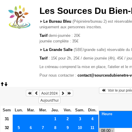
Les Sources Du Bien-
►
Le Bureau Bleu
(Pépinière/bureau 2) est réservable
uniquement aux personnes inscrites.
Tarif
demi-journée : 20€
journée complète : 35€
►
La Grande Salle
(SBE/grande salle) réservable du 
Tarif
: 15€ pour 2h, 25€ / demie journée (4h), 45€ / jo
Le créneau comprend la mise en place, l'atelier et le 
Pour nous contacter :
contact@sourcesdubienetre-
   Voir le jour pr
Août 2024
Aujourd'hui
Sem
Lun.
Mar.
Mer.
Jeu.
Ven.
Sam.
Dim.
Heure
31
1
2
3
4
32
5
6
7
8
9
10
11
08:00 -