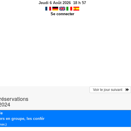
Jeudi 6 Août 2026
18
h
57
Se connecter
  Voir le jour suivant    
 réservations
 2024
le
ers en groupe, les confér
max.)