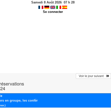
Samedi 8 Août 2026
07
h
28
Se connecter
  Voir le jour suivant    
 réservations
024
le
ers en groupe, les confér
max.)