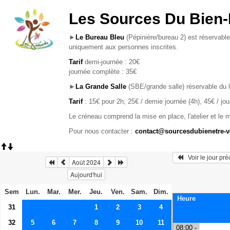
Les Sources Du Bien-
►
Le Bureau Bleu
(Pépinière/bureau 2) est réservable
uniquement aux personnes inscrites.
Tarif
demi-journée : 20€
journée complète : 35€
►
La Grande Salle
(SBE/grande salle) réservable du 
Tarif
: 15€ pour 2h, 25€ / demie journée (4h), 45€ / jo
Le créneau comprend la mise en place, l'atelier et le 
Pour nous contacter :
contact@sourcesdubienetre-
   Voir le jour pr
Août 2024
Aujourd'hui
Sem
Lun.
Mar.
Mer.
Jeu.
Ven.
Sam.
Dim.
Heure
31
1
2
3
4
32
5
6
7
8
9
10
11
08:00 -