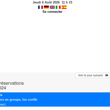
Jeudi 6 Août 2026
11
h
15
Se connecter
  Voir le jour suivant    
 réservations
2024
le
ers en groupe, les confér
max.)