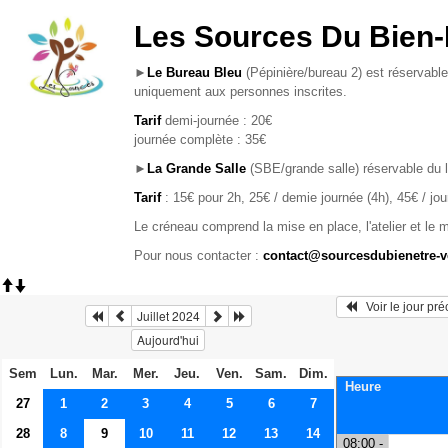
Les Sources Du Bien-
►
Le Bureau Bleu
(Pépinière/bureau 2) est réservable
uniquement aux personnes inscrites.
Tarif
demi-journée : 20€
journée complète : 35€
►
La Grande Salle
(SBE/grande salle) réservable du 
Tarif
: 15€ pour 2h, 25€ / demie journée (4h), 45€ / jo
Le créneau comprend la mise en place, l'atelier et le 
Pour nous contacter :
contact@sourcesdubienetre-
   Voir le jour pr
Juillet 2024
Aujourd'hui
Sem
Lun.
Mar.
Mer.
Jeu.
Ven.
Sam.
Dim.
Heure
27
1
2
3
4
5
6
7
28
8
9
10
11
12
13
14
08:00 -