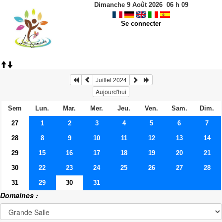
Dimanche 9 Août 2026
06
h
09
Se connecter
Juillet 2024
Aujourd'hui
Sem
Lun.
Mar.
Mer.
Jeu.
Ven.
Sam.
Dim.
27
1
2
3
4
5
6
7
28
8
9
10
11
12
13
14
29
15
16
17
18
19
20
21
30
22
23
24
25
26
27
28
31
29
30
31
Domaines :