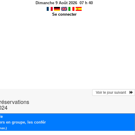
Dimanche 9 Août 2026
07
h
40
Se connecter
  Voir le jour suivant    
 réservations
2024
le
ers en groupe, les confér
max.)