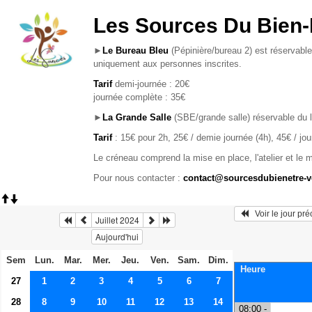
Les Sources Du Bien-
►
Le Bureau Bleu
(Pépinière/bureau 2) est réservable
uniquement aux personnes inscrites.
Tarif
demi-journée : 20€
journée complète : 35€
►
La Grande Salle
(SBE/grande salle) réservable du 
Tarif
: 15€ pour 2h, 25€ / demie journée (4h), 45€ / jo
Le créneau comprend la mise en place, l'atelier et le 
Pour nous contacter :
contact@sourcesdubienetre-
   Voir le jour pr
Juillet 2024
Aujourd'hui
Sem
Lun.
Mar.
Mer.
Jeu.
Ven.
Sam.
Dim.
Heure
27
1
2
3
4
5
6
7
28
8
9
10
11
12
13
14
08:00 -