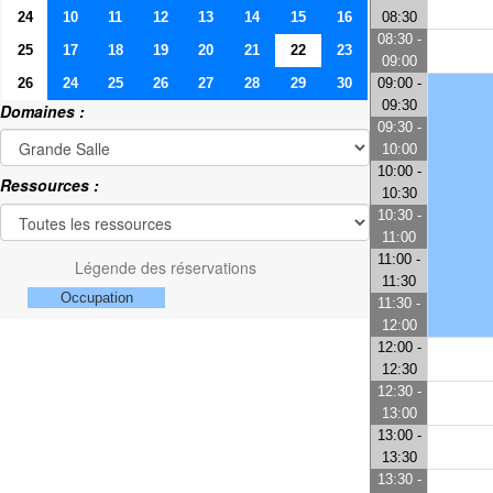
24
10
11
12
13
14
15
16
08:30
08:30 -
25
17
18
19
20
21
22
23
09:00
26
24
25
26
27
28
29
30
09:00 -
09:30
Domaines :
09:30 -
10:00
10:00 -
Ressources :
10:30
10:30 -
11:00
11:00 -
Légende des réservations
11:30
Occupation
11:30 -
12:00
12:00 -
12:30
12:30 -
13:00
13:00 -
13:30
13:30 -