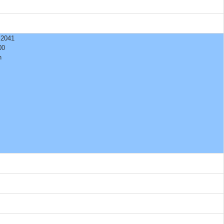
 2041
00
n