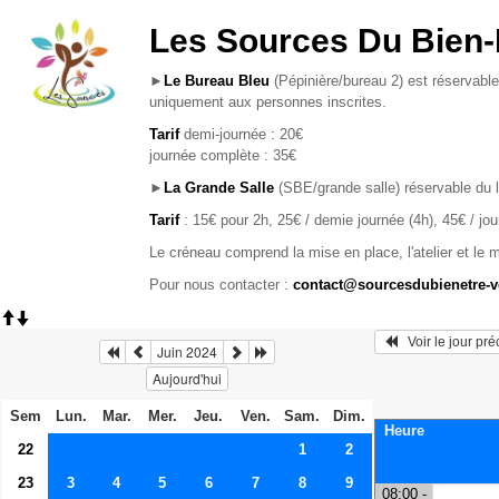
Les Sources Du Bien-
►
Le Bureau Bleu
(Pépinière/bureau 2) est réservable
uniquement aux personnes inscrites.
Tarif
demi-journée : 20€
journée complète : 35€
►
La Grande Salle
(SBE/grande salle) réservable du 
Tarif
: 15€ pour 2h, 25€ / demie journée (4h), 45€ / jo
Le créneau comprend la mise en place, l'atelier et le 
Pour nous contacter :
contact@sourcesdubienetre-
   Voir le jour pr
Juin 2024
Aujourd'hui
Sem
Lun.
Mar.
Mer.
Jeu.
Ven.
Sam.
Dim.
Heure
22
1
2
23
3
4
5
6
7
8
9
08:00 -