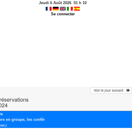
Jeudi 6 Août 2026
01
h
10
Se connecter
  Voir le jour suivant    
 réservations
2024
le
ers en groupe, les confér
max.)