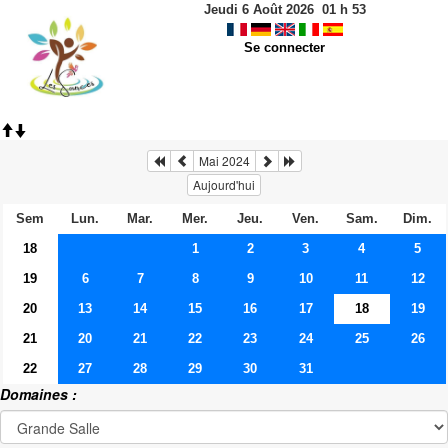
Jeudi 6 Août 2026
01
h
53
Se connecter
Mai 2024
Aujourd'hui
Sem
Lun.
Mar.
Mer.
Jeu.
Ven.
Sam.
Dim.
18
1
2
3
4
5
19
6
7
8
9
10
11
12
20
13
14
15
16
17
18
19
21
20
21
22
23
24
25
26
22
27
28
29
30
31
Domaines :