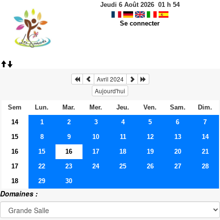
Jeudi 6 Août 2026
01
h
54
Se connecter
Avril 2024
Aujourd'hui
Sem
Lun.
Mar.
Mer.
Jeu.
Ven.
Sam.
Dim.
14
1
2
3
4
5
6
7
15
8
9
10
11
12
13
14
16
15
16
17
18
19
20
21
17
22
23
24
25
26
27
28
18
29
30
Domaines :